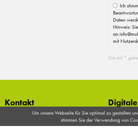
Ich stim
Beantwortun
Daten werde
Hinweis: Sie
an info@mul
mit Nutzerd
Die mit * geke
Kontakt
Digital
Um unsere Webseite für Sie optimal zu gestalten u
Multi-Plot Europe GmbH
Multi-Plot bie
stimmen Sie der Verwendung von Cooki
Buchholzstraße 10
Händler im Ber
34308 Bad Emstal
Marken, einen 
das alles von 