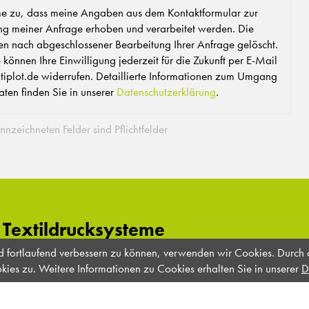
me zu, dass meine Angaben aus dem Kontaktformular zur
g meiner Anfrage erhoben und verarbeitet werden. Die
n nach abgeschlossener Bearbeitung Ihrer Anfrage gelöscht.
 können Ihre Einwilligung jederzeit für die Zukunft per E-Mail
tiplot.de widerrufen. Detaillierte Informationen zum Umgang
aten finden Sie in unserer
Datenschutzerklärung
.
nnzeichneten Felder sind Pflichtfelder
e Textildrucksysteme
nd fortlaufend verbessern zu können, verwenden wir Cookies. Durch
tet Ihnen seit über 25 Jahren als Spezialist und namentlicher
es zu. Weitere Informationen zu Cookies erhalten Sie in unserer
D
eich des digitalen Textildruck alles aus einer Hand: Unsere starke
erstklassigen Service, unsere innovativen Vorgehensweisen und
der Mitte Deutschlands aus.