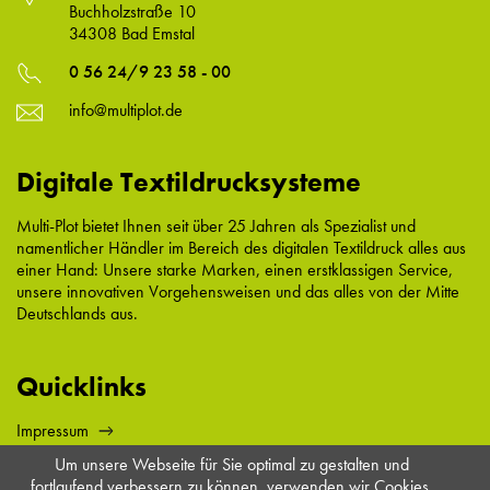
Buchholzstraße 10
34308 Bad Emstal
0 56 24/9 23 58 - 00
info@multiplot.de
Digitale Textildrucksysteme
Multi-Plot bietet Ihnen seit über 25 Jahren als Spezialist und
namentlicher Händler im Bereich des digitalen Textildruck alles aus
einer Hand: Unsere starke Marken, einen erstklassigen Service,
unsere innovativen Vorgehensweisen und das alles von der Mitte
Deutschlands aus.
Quicklinks
Impressum
Datenschutz
Um unsere Webseite für Sie optimal zu gestalten und
AGB
fortlaufend verbessern zu können, verwenden wir Cookies.