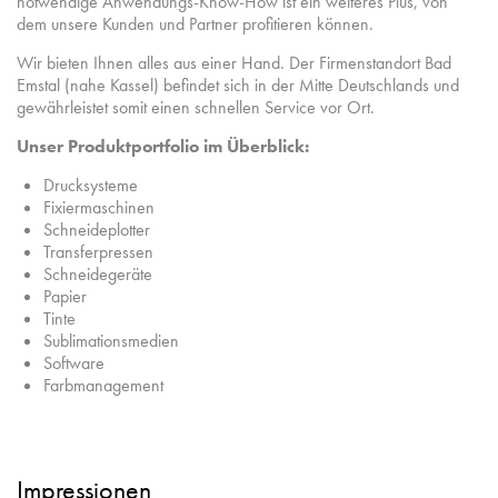
notwendige Anwendungs-Know-How ist ein weiteres Plus, von
dem unsere Kunden und Partner profitieren können.
Wir bieten Ihnen alles aus einer Hand. Der Firmenstandort Bad
Emstal (nahe Kassel) befindet sich in der Mitte Deutschlands und
gewährleistet somit einen schnellen Service vor Ort.
Unser Produktportfolio im Überblick:
Drucksysteme
Fixiermaschinen
Schneideplotter
Transferpressen
Schneidegeräte
Papier
Tinte
Sublimationsmedien
Software
Farbmanagement
Impressionen